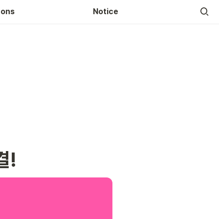
-ons
Notice
결!